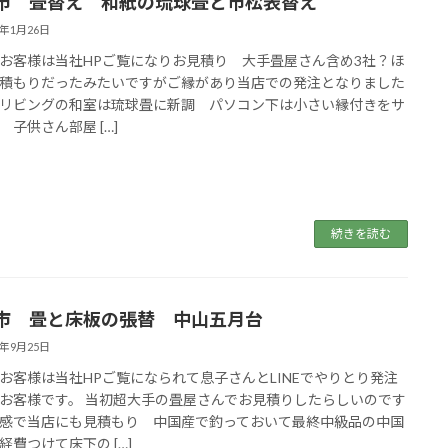
市 畳替え 和紙の琉球畳と市松表替え
6年1月26日
お客様は当社HPご覧になりお見積り 大手畳屋さん含め3社？ほ
積もりだったみたいですがご縁があり当店での発注となりました
_)mリビングの和室は琉球畳に新調 パソコン下は小さい縁付きをサ
 子供さん部屋 […]
続きを読む
市 畳と床板の張替 中山五月台
5年9月25日
お客様は当社HPご覧になられて息子さんとLINEでやりとり発注
お客様です。 当初超大手の畳屋さんでお見積りしたらしいのです
感で当店にも見積もり 中国産で釣っておいて最終中級品の中国
経費つけて床下の […]