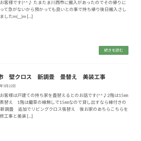
お客様です(^^♪ たまたま川西市に搬入があったのでその帰りに
って急がないから預かっても良いとの事で持ち帰り後日搬入さし
したm(__)m […]
続きを読む
市 壁クロス 新調畳 畳替え 美装工事
3年5月22日
お客様は戸建ての持ち家を畳替えるとのお話です(^^♪2階は15㎜
表替え 1階は藺草の縁無しで15㎜なので貸し出すなら縁付きの
で新調畳 追加でリビングクロス張替え 後お家のあちらこちらを
修工事と美装 […]