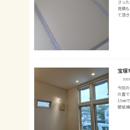
さった
見積も
て頂きま
宝塚
202
今回の
の畳で
15㎜
壁紙補