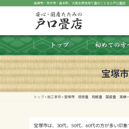
コ
ナ
高槻市・茨木市・島本町、大阪北摂地域で畳のことなら戸口畳店
ン
ビ
テ
ゲ
ン
ー
ツ
シ
へ
ョ
ス
ン
キ
に
ッ
移
プ
動
宝塚市
トップ
>
施工事例
>
宝塚市 琉球畳 和紙畳 国産畳 実績
宝塚市は、30代、50代、60代の方が多い