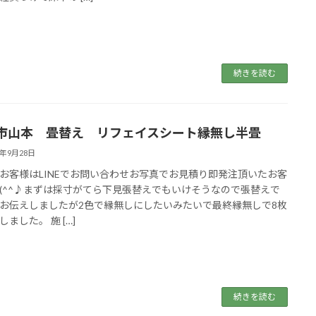
続きを読む
市山本 畳替え リフェイスシート縁無し半畳
4年9月28日
お客様はLINEでお問い合わせお写真でお見積り即発注頂いたお客
(^^♪まずは採寸がてら下見張替えでもいけそうなので張替えで
お伝えしましたが2色で縁無しにしたいみたいで最終縁無しで8枚
ました。 施 […]
続きを読む