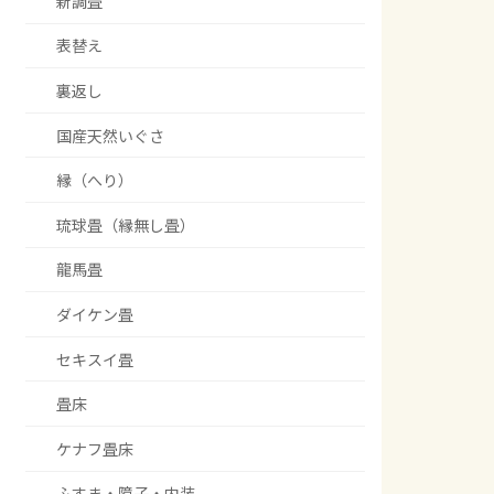
新調畳
表替え
裏返し
国産天然いぐさ
縁（へり）
琉球畳（縁無し畳）
龍馬畳
ダイケン畳
セキスイ畳
畳床
ケナフ畳床
ふすま・障子・内装