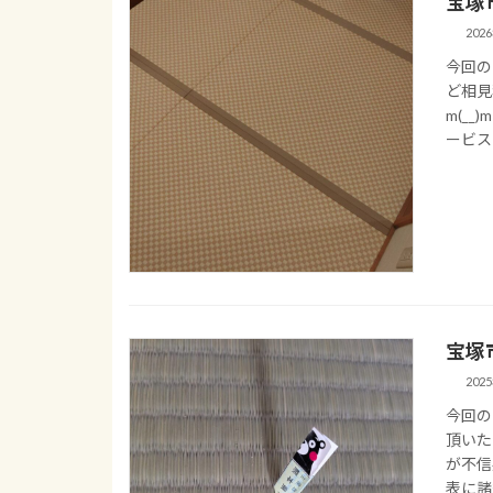
宝塚
202
今回の
ど相見
m(_
ービス
宝塚
202
今回の
頂いた
が不信
表に諸