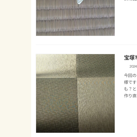
宝塚
202
今回の
様です
も？と
作り直し