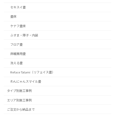
セキスイ畳
畳床
ケナフ畳床
ふすま・障子・内装
フロア畳
床暖房用畳
洗える畳
Reface Tatami（リフェイス畳）
わんにゃんスマイル畳
タイプ別施工事例
エリア別施工事例
ご注文から納品まで