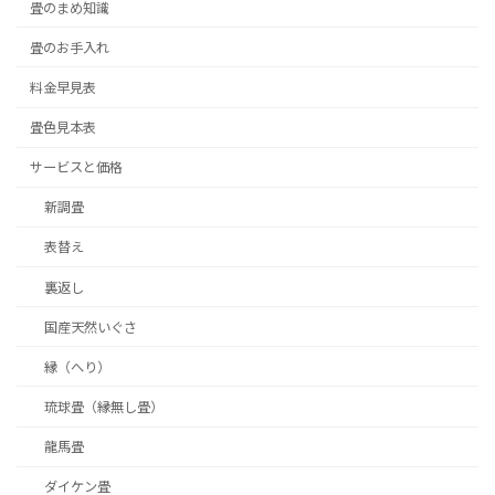
畳のまめ知識
畳のお手入れ
料金早見表
畳色見本表
サービスと価格
新調畳
表替え
裏返し
国産天然いぐさ
縁（へり）
琉球畳（縁無し畳）
龍馬畳
ダイケン畳