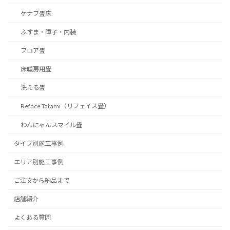
ケナフ畳床
ふすま・障子・内装
フロア畳
床暖房用畳
洗える畳
Reface Tatami（リフェイス畳）
わんにゃんスマイル畳
タイプ別施工事例
エリア別施工事例
ご注文から納品まで
店舗紹介
よくある質問