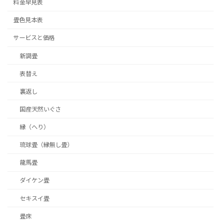
料金早見表
畳色見本表
サービスと価格
新調畳
表替え
裏返し
国産天然いぐさ
縁（へり）
琉球畳（縁無し畳）
龍馬畳
ダイケン畳
セキスイ畳
畳床