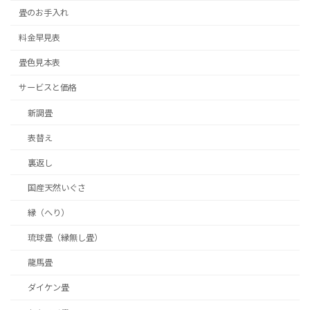
畳のお手入れ
料金早見表
畳色見本表
サービスと価格
新調畳
表替え
裏返し
国産天然いぐさ
縁（へり）
琉球畳（縁無し畳）
龍馬畳
ダイケン畳