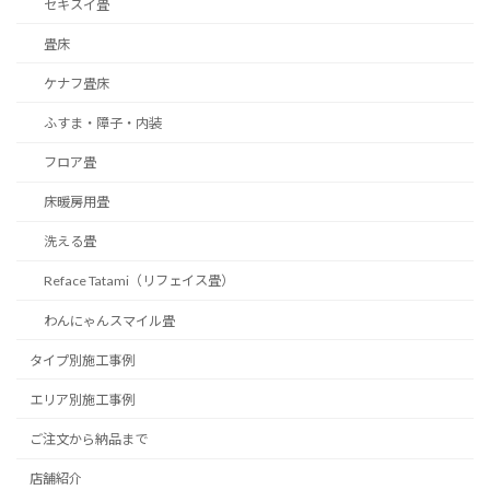
セキスイ畳
畳床
ケナフ畳床
ふすま・障子・内装
フロア畳
床暖房用畳
洗える畳
Reface Tatami（リフェイス畳）
わんにゃんスマイル畳
タイプ別施工事例
エリア別施工事例
ご注文から納品まで
店舗紹介