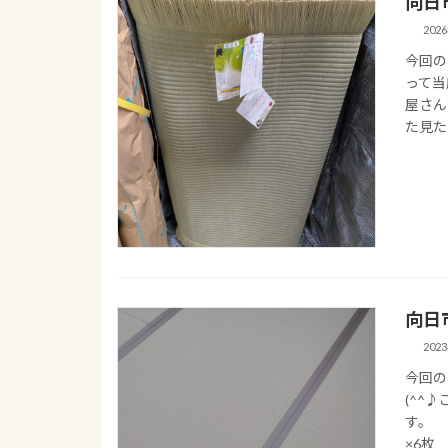
向日
202
今回の
って当
屋さん
た見た
向日
202
今回の
(^^
す。 
×6枚 