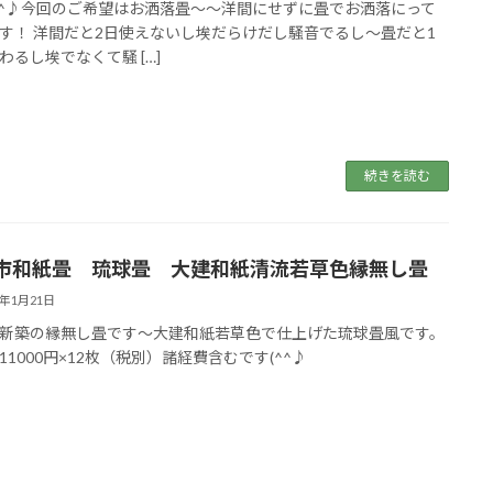
^^♪今回のご希望はお洒落畳～～洋間にせずに畳でお洒落にって
す！ 洋間だと2日使えないし埃だらけだし騒音でるし～畳だと1
わるし埃でなくて騒 […]
続きを読む
市和紙畳 琉球畳 大建和紙清流若草色縁無し畳
9年1月21日
新築の縁無し畳です～大建和紙若草色で仕上げた琉球畳風です。
11000円×12枚（税別）諸経費含むです(^^♪