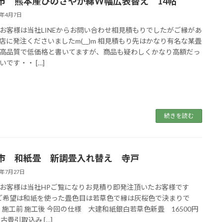
市 熊本産ひのさやか綿W幅広表替え 14帖
6年4月7日
お客様は当社LINEからお問い合わせ相見積もりでしたがご縁があ
店に発注くださいましたm(__)m 相見積もり先はかなり有名な某畳
高品質で低価格と書いてますが、商品も疑わしくかなり高額だっ
いです・・ […]
続きを読む
市 和紙畳 新調畳入れ替え 寺戸
3年7月27日
お客様は当社HPご覧になりお見積り即発注頂いたお客様です
♪ご希望は和紙を使った畳色目は若草色で縁は灰桜色で決まりで
施工前 施工後 今回の仕様 大建和紙銀白若草色新畳 16500円
古畳引取込み […]