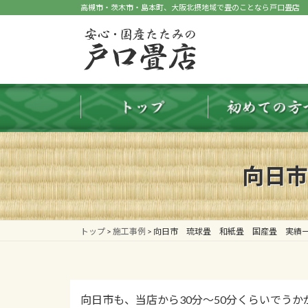
コ
ナ
高槻市・茨木市・島本町、大阪北摂地域で畳のことなら戸口畳店
ン
ビ
テ
ゲ
ン
ー
ツ
シ
へ
ョ
ス
ン
キ
に
ッ
移
プ
動
向日市
トップ
>
施工事例
>
向日市 琉球畳 和紙畳 国産畳 実績
向日市も、当店から30分～50分くらいでう