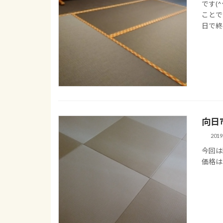
です(
ことで
日で終
向日
201
今回は
価格は