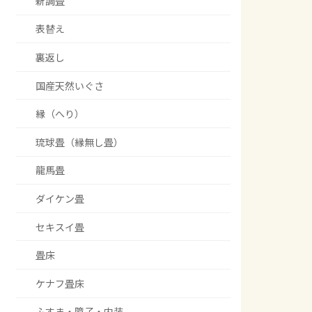
新調畳
表替え
裏返し
国産天然いぐさ
縁（へり）
琉球畳（縁無し畳）
龍馬畳
ダイケン畳
セキスイ畳
畳床
ケナフ畳床
ふすま・障子・内装