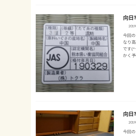
向日
201
今回の
なり高
です(
かく予
向日
201
今回の