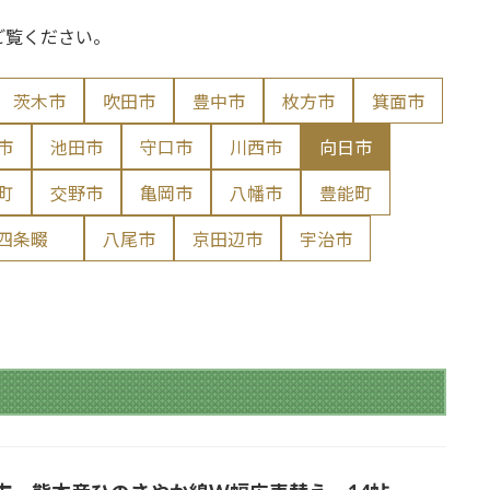
ご覧ください。
茨木市
吹田市
豊中市
枚方市
箕面市
市
池田市
守口市
川西市
向日市
町
交野市
亀岡市
八幡市
豊能町
 四条畷
八尾市
京田辺市
宇治市