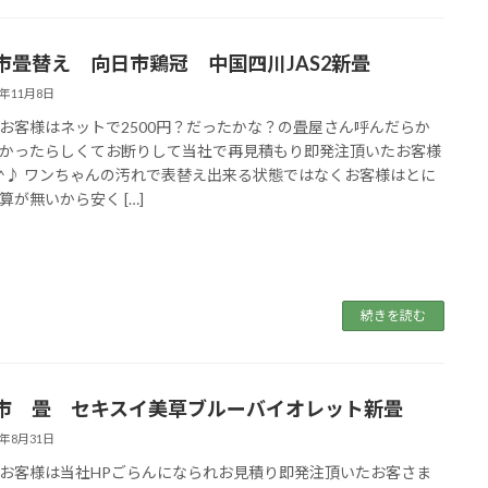
市畳替え 向日市鶏冠 中国四川JAS2新畳
9年11月8日
お客様はネットで2500円？だったかな？の畳屋さん呼んだらか
かったらしくてお断りして当社で再見積もり即発注頂いたお客様
^^♪ ワンちゃんの汚れで表替え出来る状態ではなくお客様はとに
算が無いから安く […]
続きを読む
市 畳 セキスイ美草ブルーバイオレット新畳
9年8月31日
お客様は当社HPごらんになられお見積り即発注頂いたお客さま