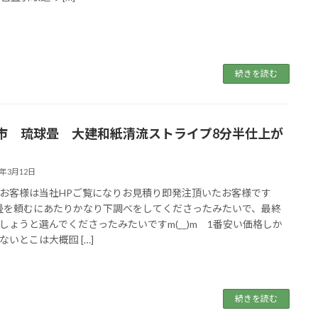
続きを読む
市 琉球畳 大建和紙清流ストライプ8分半仕上が
2年3月12日
お客様は当社HPご覧になりお見積り即発注頂いたお客様です
♪畳を頼むにあたりかなり下調べをしてくださったみたいで、最終
しょうと選んでくださったみたいですm(__)m 1番安い価格しか
ないとこは大概囮 […]
続きを読む