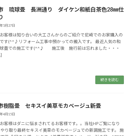
市 琉球畳 長洲通り ダイケン和紙白茶色28㎜仕
り
5年5月27日
お客様は知り合いの大工さんからのご紹介で尼崎でのお家購入の
です(^^♪リフォーム工事中預かっての搬入です。 最近人気の和
球畳での施工です(^^♪ 施工後 施行前は忘れました・・・
]
続きを読む
市樹脂畳 セキスイ美草モカベージュ新畳
5年4月15日
お客様はダニに悩まされてるお客様です。。当社HPご覧になり
Eでやり取り最終セキスイ美草のモカベージュでの新調施工です。 施