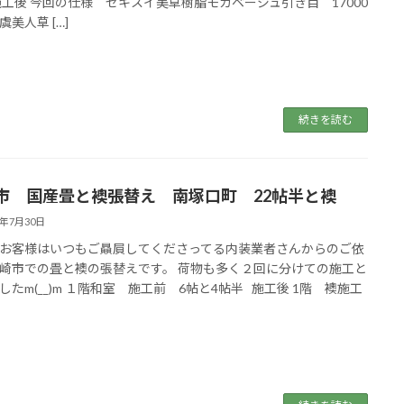
施工後 今回の仕様 セキスイ美草樹脂モカベージュ引き目 17000
美人草 […]
続きを読む
市 国産畳と襖張替え 南塚口町 22帖半と襖
4年7月30日
お客様はいつもご贔屓してくださってる内装業者さんからのご依
崎市での畳と襖の張替えです。 荷物も多く２回に分けての施工と
したm(__)m １階和室 施工前 6帖と4帖半 施工後 1階 襖施工