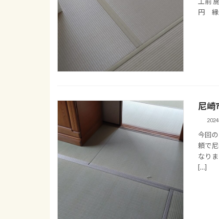
工前 
円 縁虞
尼崎
202
今回の
頼で尼
なりま
[…]