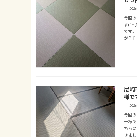
202
今回の
す(^
です。
が作 […
尼崎
様です
202
今回の
ー様で
ちらに
きましたm