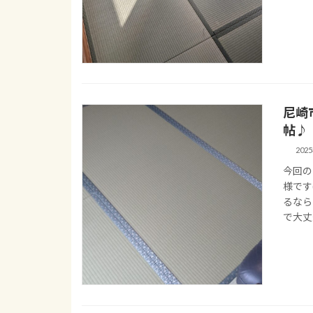
尼崎
帖♪
202
今回の
様です
るなら
で大丈