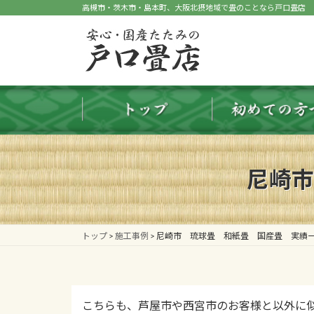
コ
ナ
高槻市・茨木市・島本町、大阪北摂地域で畳のことなら戸口畳店
ン
ビ
テ
ゲ
ン
ー
ツ
シ
へ
ョ
ス
ン
キ
に
ッ
移
プ
動
尼崎市
トップ
>
施工事例
>
尼崎市 琉球畳 和紙畳 国産畳 実績
こちらも、芦屋市や西宮市のお客様と以外に