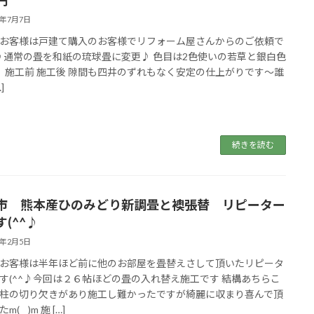
6年7月7日
お客様は戸建て購入のお客様でリフォーム屋さんからのご依頼で
^♪通常の畳を和紙の琉球畳に変更♪ 色目は2色使いの若草と銀白色
 施工前 施工後 隙間も四井のずれもなく安定の仕上がりです～誰
]
続きを読む
市 熊本産ひのみどり新調畳と襖張替 リピーター
(^^♪
6年2月5日
お客様は半年ほど前に他のお部屋を畳替えさして頂いたリピータ
す(^^♪今回は２６帖ほどの畳の入れ替え施工です 結構あちらこ
柱の切り欠きがあり施工し難かったですが綺麗に収まり喜んで頂
(__)m 施 […]