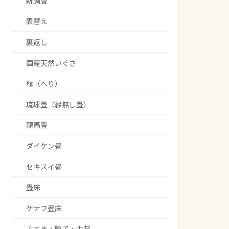
新調畳
表替え
裏返し
国産天然いぐさ
縁（へり）
琉球畳（縁無し畳）
龍馬畳
ダイケン畳
セキスイ畳
畳床
ケナフ畳床
ふすま・障子・内装