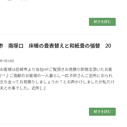
続きを読む
市 南塚口 床暖の畳表替えと和紙畳の張替 20
5年7月18日
お客様は尼崎市より当社HPご覧頂きお見積り即発注頂いたお客
(^^♪ご高齢のお客様の一人暮らし一応子供さんご近所におられ
立ち会ってお見積りしましょうか？とお声かけしましたが私だけ
夫との事でした。近所 […]
続きを読む