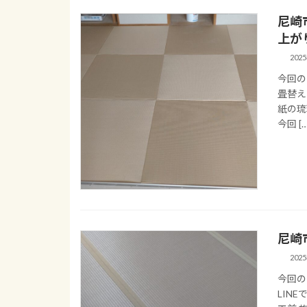
尼崎
上が
202
今回の
畳替え
紙の琉
今回 […
尼崎
202
今回の
LIN