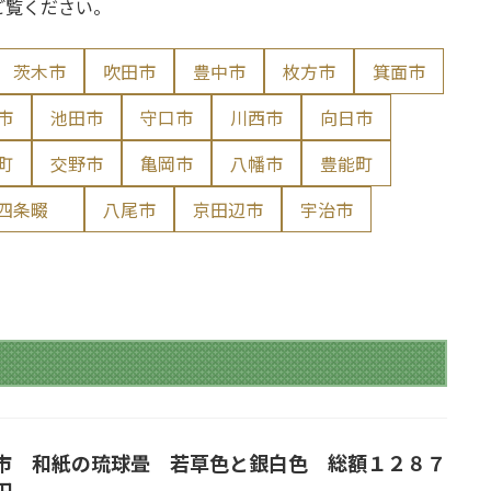
ご覧ください。
茨木市
吹田市
豊中市
枚方市
箕面市
市
池田市
守口市
川西市
向日市
町
交野市
亀岡市
八幡市
豊能町
 四条畷
八尾市
京田辺市
宇治市
市 和紙の琉球畳 若草色と銀白色 総額１２８７
円